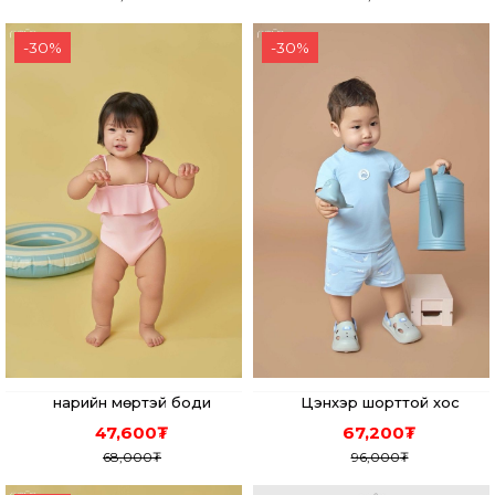
-
30
%
-
30
%
нарийн мөртэй боди
Цэнхэр шорттой хос
47,600
₮
67,200
₮
68,000
₮
96,000
₮