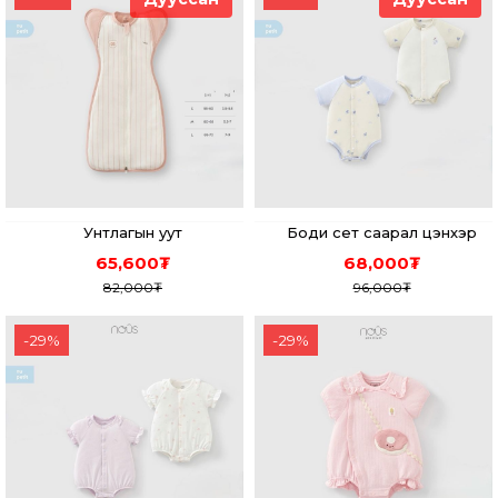
Унтлагын уут
Боди сет саарал цэнхэр
65,600
₮
68,000
₮
82,000
₮
96,000
₮
-
29
%
-
29
%