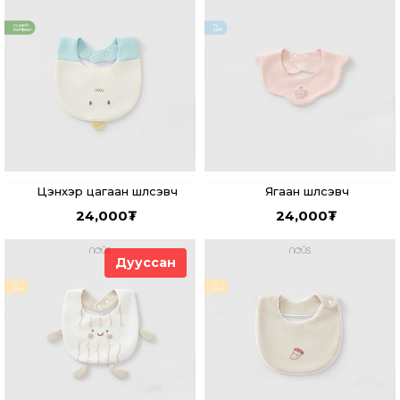
Цэнхэр цагаан шүлсэвч
Ягаан шүлсэвч
24,000
₮
24,000
₮
Дууссан