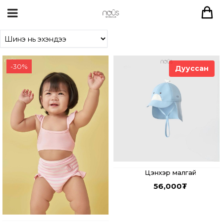
-
30
%
Дууссан
Цэнхэр малгай
56,000
₮