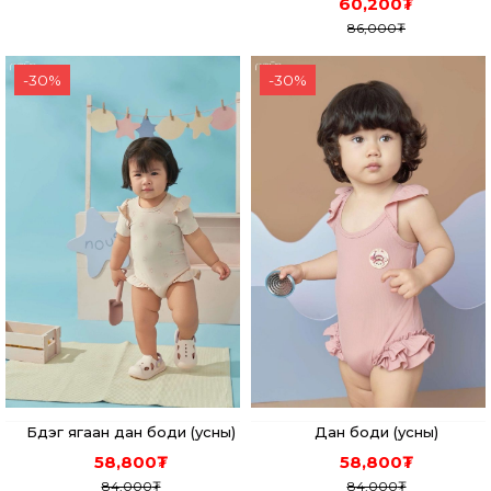
60,200
₮
86,000
₮
-
30
%
-
30
%
Бүдэг ягаан дан боди (усны)
Дан боди (усны)
58,800
₮
58,800
₮
84,000
₮
84,000
₮