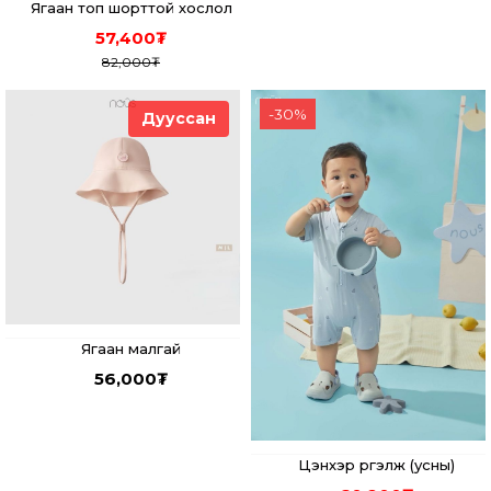
Ягаан топ шорттой хослол
57,400
₮
82,000
₮
-
30
%
Дууссан
Ягаан малгай
56,000
₮
Цэнхэр үргэлж (усны)