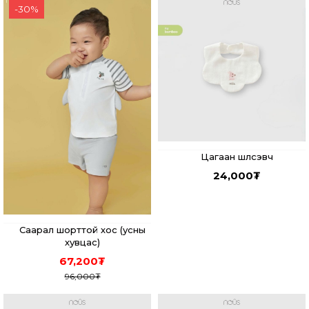
-
30
%
Цагаан шүлсэвч
24,000
₮
Саарал шорттой хос (усны
хувцас)
67,200
₮
96,000
₮