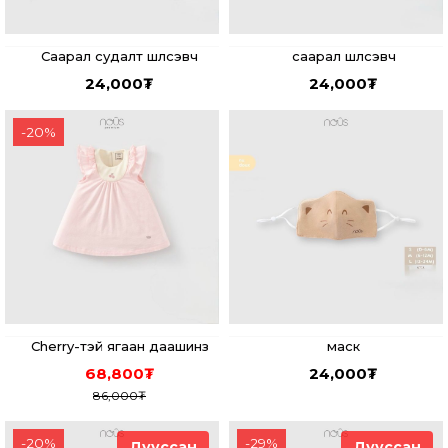
Саарал судалт шүлсэвч
саарал шүлсэвч
24,000
₮
24,000
₮
-
20
%
Cherry-тэй ягаан даашинз
маск
68,800
₮
24,000
₮
86,000
₮
-
20
%
-
29
%
Дууссан
Дууссан