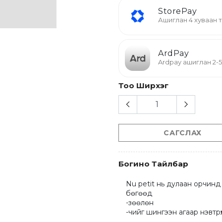
StorePay
Ашиглан 4 хуваан
ArdPay
Ardpay ашиглан 2-
Тоо Ширхэг
САГСЛАХ
Богино Тайлбар
Nu petit нь дулаан орчинд
бөгөөд

-зөөлөн

-чийг шингээн агаар нэвтрүү