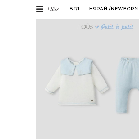
БҮГД
НЯРАЙ /NEWBORN (