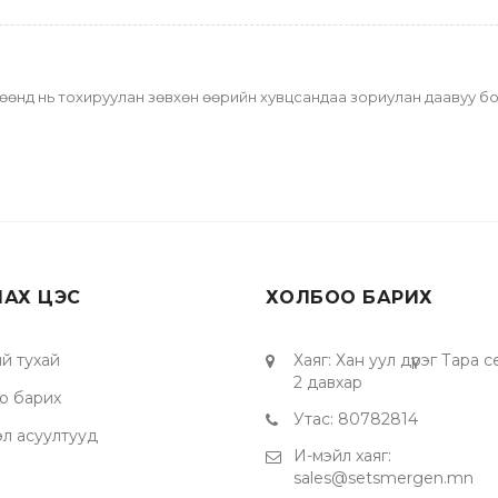
лгөөнд нь тохируулан зөвхөн өөрийн хувцсандаа зориулан даавуу бол
ЛАХ ЦЭС
ХОЛБОО БАРИХ
й тухай
Хаяг
:
Хан уул дүүрэг Тара 
2 давхар
о барих
Утас
:
80782814
эл асуултууд
И-мэйл хаяг
:
sales@setsmergen.mn