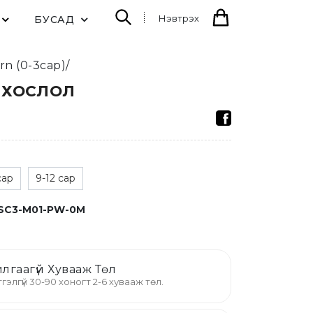
Нэвтрэх
БУСАД
n (0-3сар)/
 ХОСЛОЛ
сар
9-12 сар
SC3-M01-PW-0M
лгаагүй Хувааж Төл
гэлгүй 30-90 хоногт 2-6 хувааж төл.