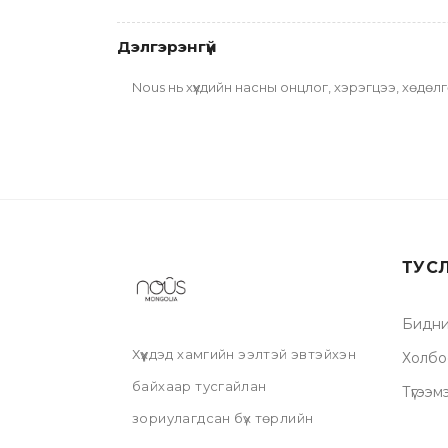
Дэлгэрэнгүй
Nous нь хүүхдийн насны онцлог, хэрэгцээ, хөдө
ТУС
Бидни
Хүүхдэд хамгийн ээлтэй эвтэйхэн
Холбо
байхаар тусгайлан
Түгээм
зориулагдсан бүх төрлийн