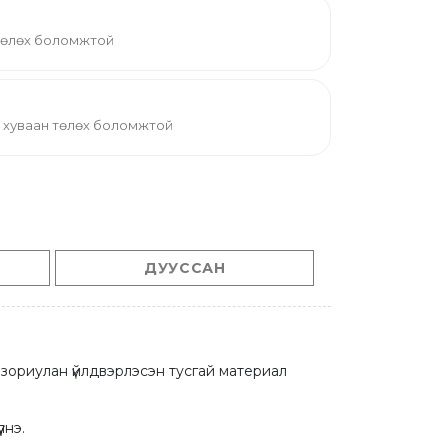
 төлөх боломжтой
5 хуваан төлөх боломжтой
ДУУССАН
 зориулан үйлдвэрлэсэн тусгай материал 
лнэ.