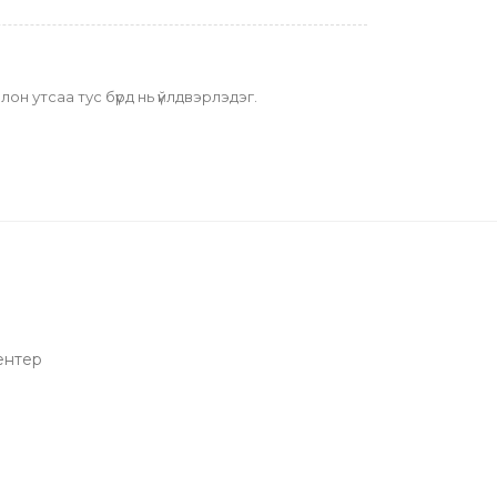
он утсаа тус бүрд нь үйлдвэрлэдэг.
сентер