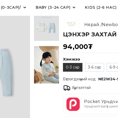
0-3САР)/
BABY (3-24 САР)
KIDS (2-6 НАС)
Нярай /Newbor
ЦЭНХЭР ЗАХТАЙ
94,000₮
Хэмжээ
0-3 сар
3-6 сар
6-9 
Бүтээгдэхүүний код:
NE2W24-
Хүргэлттэй
Pocket Урьдчи
Урьдчилгаагүй,шимт