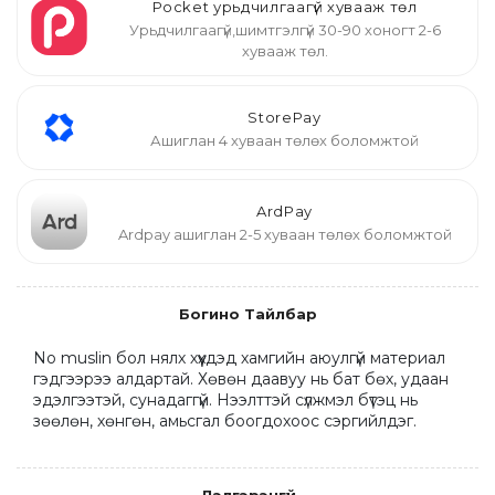
Pocket урьдчилгаагүй хувааж төл
Урьдчилгаагүй,шимтгэлгүй 30-90 хоногт 2-6
хувааж төл.
StorePay
Ашиглан 4 хуваан төлөх боломжтой
ArdPay
Ardpay ашиглан 2-5 хуваан төлөх боломжтой
Богино Тайлбар
No muslin бол нялх хүүхдэд хамгийн аюулгүй материал 
гэдгээрээ алдартай. Хөвөн даавуу нь бат бөх, удаан 
эдэлгээтэй, сунадаггүй. Нээлттэй сүлжмэл бүтэц нь 
зөөлөн, хөнгөн, амьсгал боогдохоос сэргийлдэг.