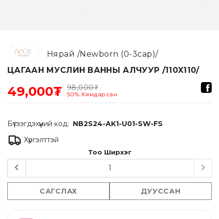
Нярай /Newborn (0-3сар)/
ЦАГААН МУСЛИН ВАННЫ АЛЧУУР /110X110/
98,000
₮
49,000₮
50
%
Хямдарсан
Бүтээгдэхүүний код:
NB2S24-AK1-U01-SW-FS
Хүргэлттэй
Тоо Ширхэг
САГСЛАХ
ДУУССАН