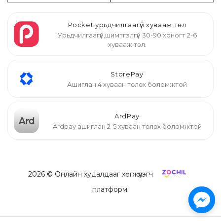
Pocket урьдчилгаагүй хувааж төл
Урьдчилгаагүй,шимтгэлгүй 30-90 хоногт 2-6
хувааж төл.
StorePay
Ашиглан 4 хуваан төлөх боломжтой
ArdPay
Ardpay ашиглан 2-5 хуваан төлөх боломжтой
2026
© Онлайн худалдааг хөгжүүлэгч
платформ.