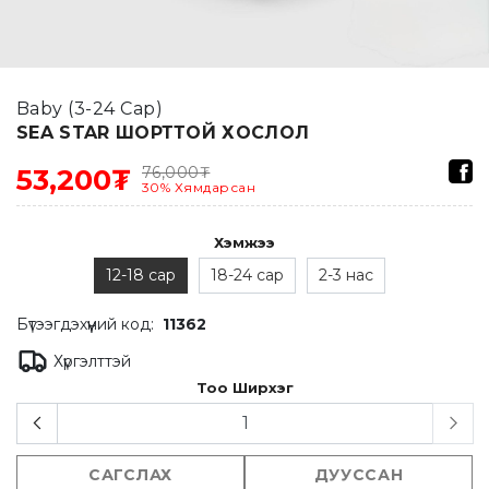
Baby (3-24 Сар)
SEA STAR ШОРТТОЙ ХОСЛОЛ
76,000
₮
53,200₮
30
%
Хямдарсан
Хэмжээ
12-18 сар
18-24 сар
2-3 нас
Бүтээгдэхүүний код:
11362
Хүргэлттэй
Тоо Ширхэг
САГСЛАХ
ДУУССАН