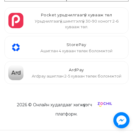
Pocket урьдчилгаагүй хувааж төл
Урьдчилгаагүй,шимтгэлгүй 30-90 хоногт 2-6
хувааж төл.
StorePay
Ашиглан 4 хуваан төлөх боломжтой
ArdPay
Ardpay ашиглан 2-5 хуваан төлөх боломжтой
2026
© Онлайн худалдааг хөгжүүлэгч
платформ.