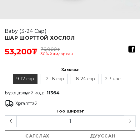
Baby (3-24 Сар)
ШАР ШОРТТОЙ ХОСЛОЛ
76,000
₮
53,200₮
30
%
Хямдарсан
Хэмжээ
9-12 сар
12-18 сар
18-24 сар
2-3 нас
Бүтээгдэхүүний код:
11364
Хүргэлттэй
Тоо Ширхэг
САГСЛАХ
ДУУССАН