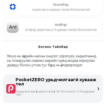
StorePay
Ашиглан 4 хуваан төлөх боломжтой
ArdPay
Ardpay ашиглан 2-5 хуваан төлөх боломжтой
Богино Тайлбар
Nous нь хүүхдийн насны онцлог, хэрэгцээ, хөдөлгөөнд 
нь тохируулан зөвхөн өөрийн хувцсандаа зориулан 
даавуу болон утсаа тус бүрд нь үйлдвэрлэдэг.
PocketZERO урьдчилгаагүй хувааж
төл
Урьдчилгаагүй,шимтгэлгүй 30-90 хоногт 2-6 хувааж
төл.