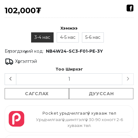
102,000₮
Хэмжээ
3-4 нас
4-5 нас
5-6 нас
Бүтээгдэхүүний код:
NB4W24-SC3-F01-PE-3Y
Хүргэлттэй
Тоо Ширхэг
САГСЛАХ
ДУУССАН
Pocket урьдчилгаагүй хувааж төл
Урьдчилгаагүй,шимтгэлгүй 30-90 хоногт 2-6
хувааж төл.