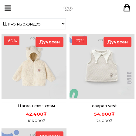
-
60
%
-
27
%
Дууссан
Дууссан
Цагаан үслэг хүрэм
саарал vest
42,400
₮
54,000
₮
106,000
₮
74,000
₮