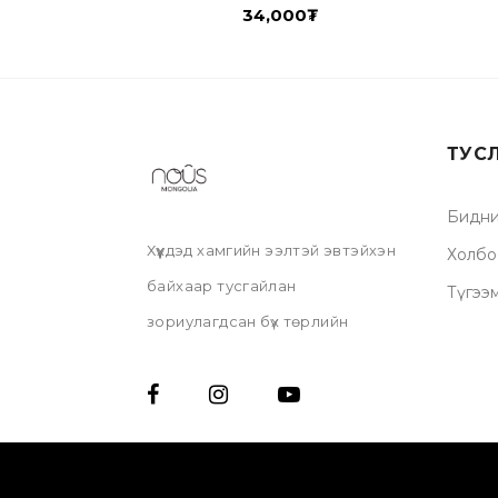
34,000
₮
ТУС
Бидни
Хүүхдэд хамгийн ээлтэй эвтэйхэн
Холбо
байхаар тусгайлан
Түгээ
зориулагдсан бүх төрлийн
хувцас болон дагалдах
хэрэгслүүд.