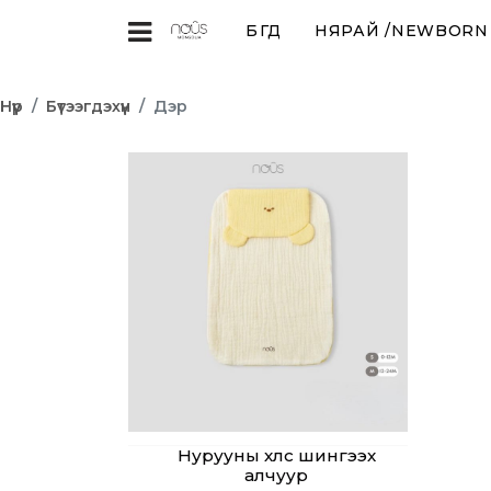
БҮГД
НЯРАЙ /NEWBORN (
Нүүр
Бүтээгдэхүүн
Дэр
Нурууны хөлс шингээх
алчуур