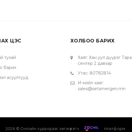
ЛАХ ЦЭС
ХОЛБОО БАРИХ
й тухай
Хаяг
:
Хан уул дүүрэг Тара
сентер 2 давхар
о барих
Утас
:
80782814
мэл асуултууд
И-мэйл хаяг
:
sales@setsmergen.mn
2026
© Онлайн худалдааг хөгжүүлэгч
платформ.