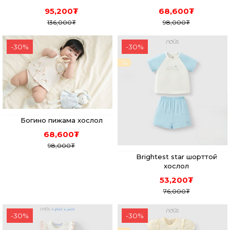
95,200
₮
68,600
₮
136,000
₮
98,000
₮
-
30
%
-
30
%
Богино пижама хослол
68,600
₮
98,000
₮
Brightest star шорттой
хослол
53,200
₮
76,000
₮
-
30
%
-
30
%