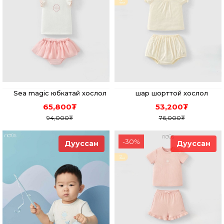
Sea magic юбкатай хослол
шар шорттой хослол
65,800
₮
53,200
₮
94,000
₮
76,000
₮
-
30
%
Дууссан
Дууссан