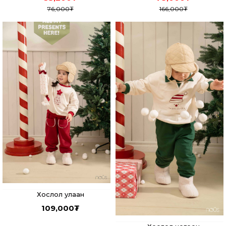
76,000
₮
166,000
₮
Хослол улаан
109,000
₮