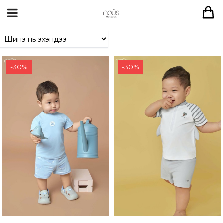
-
30
%
-
30
%