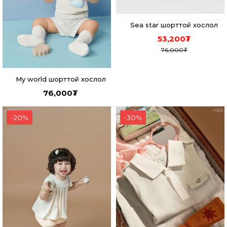
Sea star шорттой хослол
53,200
₮
76,000
₮
My world шорттой хослол
76,000
₮
-
20
%
-
30
%