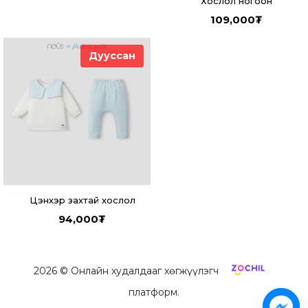
Хослол ногоон
109,000
₮
Дууссан
Цэнхэр захтай хослол
94,000
₮
2026
© Онлайн худалдааг хөгжүүлэгч
платформ.