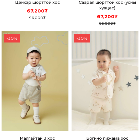
Цэнхэр шорттой хос
Саарал шорттой хос (усны
хувцас)
67,200
₮
67,200
₮
96,000
₮
96,000
₮
-
30
%
-
30
%
Малгайтай 3 хос
Богино пижама хос