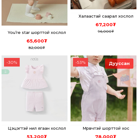
Халаастай саарал хослол
67,200
₮
96,000
₮
You’re star шорттой хослол
65,600
₮
82,000
₮
-
30
%
-
53
%
Дууссан
Цэцэгтэй нил ягаан хослол
Мөрөвчтэй шорттой хос
53,200
₮
78,000
₮