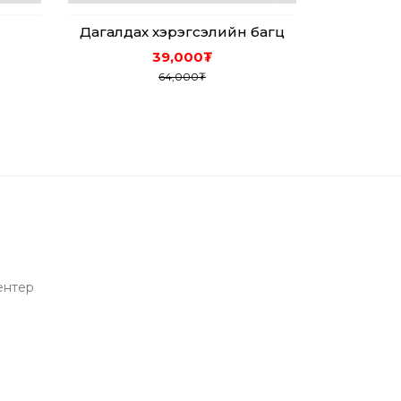
Дагалдах хэрэгсэлийн багц
39,000
₮
64,000
₮
сентер