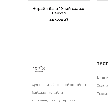
Нярайн багц 19-тэй саарал
цэнхэр
384,000
₮
ТУС
Бидни
Хүүхдэд хамгийн ээлтэй эвтэйхэн
Холбо
байхаар тусгайлан
Түгээм
зориулагдсан бүх төрлийн
хувцас болон дагалдах