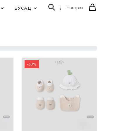
Нэвтрэх
БУСАД
-
39
%