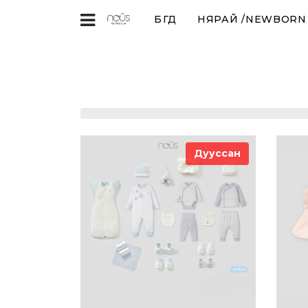
БҮГД
НЯРАЙ /NEWBORN (
Дууссан