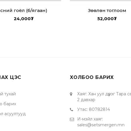
Үсний гоёл (б/ягаан)
Зөөлөн тоглоом
24,000
₮
52,000
₮
ЛАХ ЦЭС
ХОЛБОО БАРИХ
й тухай
Хаяг
:
Хан уул дүүрэг Тара 
2 давхар
о барих
Утас
:
80782814
эл асуултууд
И-мэйл хаяг
:
sales@setsmergen.mn