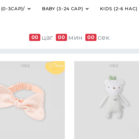
0-3САР)/
BABY (3-24 САР)
KIDS (2-6 НАС)
цаг
мин
сек
00
00
00