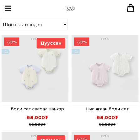
-
29
%
-
29
%
Дууссан
Боди сет саарал цэнхэр
Нил ягаан боди сет
68,000
₮
68,000
₮
96,000
₮
96,000
₮
-
20
%