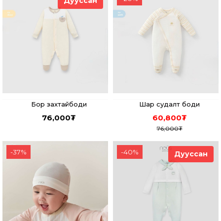
Дууссан
Бор захтайбоди
Шар судалт боди
76,000
₮
60,800
₮
76,000
₮
-
37
%
-
40
%
Дууссан