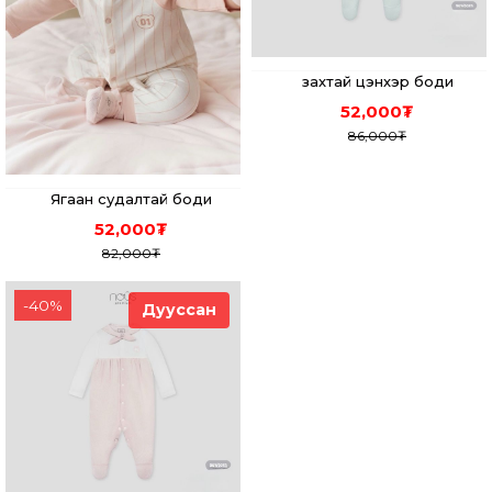
захтай цэнхэр боди
52,000
₮
86,000
₮
Ягаан судалтай боди
52,000
₮
82,000
₮
-
40
%
Дууссан